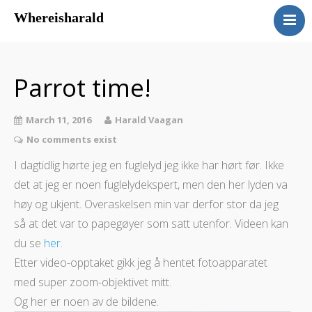
Whereisharald
whereisharald – norwegian
traveler & photographer
Parrot time!
March 11, 2016
Harald Vaagan
No comments exist
I dagtidlig hørte jeg en fuglelyd jeg ikke har hørt før. Ikke
det at jeg er noen fuglelydekspert, men den her lyden va
høy og ukjent. Overaskelsen min var derfor stor da jeg
så at det var to papegøyer som satt utenfor. Videen kan
du se
her
.
Etter video-opptaket gikk jeg å hentet fotoapparatet
med super zoom-objektivet mitt.
Og her er noen av de bildene.