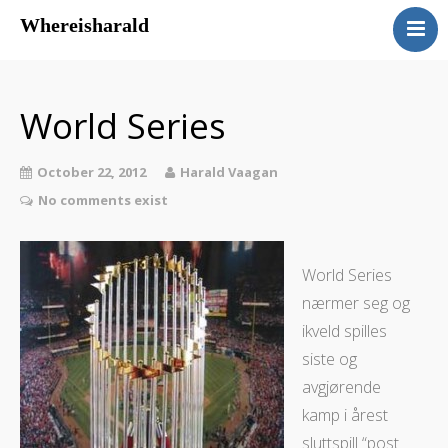
Whereisharald
whereisharald – norwegian
traveler & photographer
World Series
October 22, 2012
Harald Vaagan
No comments exist
World Series
nærmer seg og
ikveld spilles
siste og
avgjørende
kamp i årest
sluttspill “post