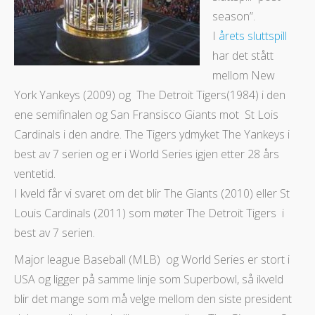
season”.
I
årets sluttspill
har det stått
mellom New
York Yankeys (2009) og The Detroit Tigers(1984) i den
ene semifinalen og San Fransisco Giants mot St Lois
Cardinals i den andre. The Tigers ydmyket The Yankeys i
best av 7 serien og er i World Series igjen etter 28 års
ventetid.
I kveld får vi svaret om det blir The Giants (2010) eller St
Louis Cardinals (2011) som møter The Detroit Tigers i
best av 7 serien.
Major league Baseball (MLB) og World Series er stort i
USA og ligger på samme linje som Superbowl, så ikveld
blir det mange som må velge mellom den siste president